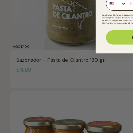
By submitting this form and signing up f
reminders) from Antojitos de tu País, In
not a condition of purchase. Msg & data
STOP or clicking the unsubscribe link (wh
AGOTADO
Sazonador - Pasta de Cilantro 180 gr
$
$4.89
4
.
8
9