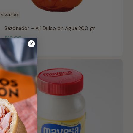
AGOTADO
Sazonador - Ají Dulce en Agua 200 gr
$
$12.00
1
2
.
0
0