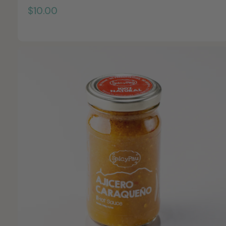
$
$10.00
1
0
.
0
0