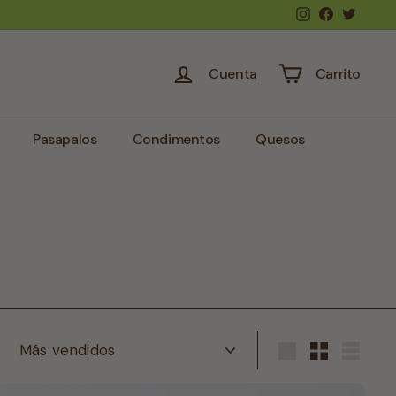
Instagram
Facebook
Twitte
Cuenta
Carrito
Pasapalos
Condimentos
Quesos
Ordenar
Large
Small
List