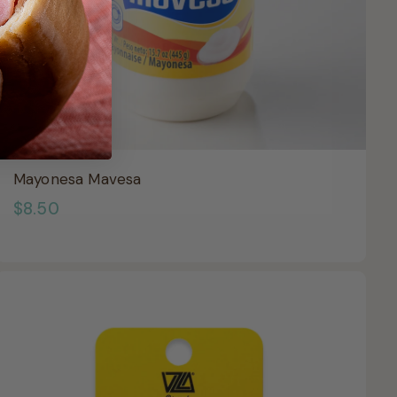
AGOTADO
Mayonesa Mavesa
$
$8.50
8
.
5
0