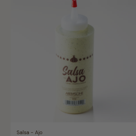
l
i
Salsa - Ajo