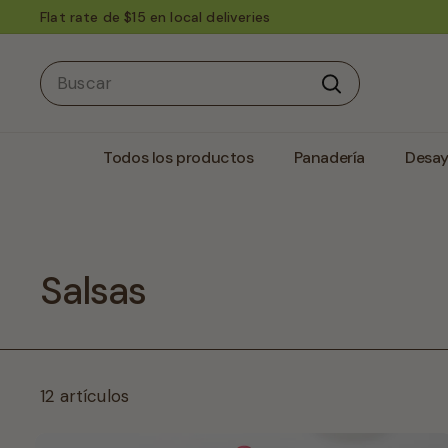
Ir
Envíos Nacionales con UPS lunes y martes
directamente
diapositivas
al
pausa
Search
contenido
Buscar
Todos los productos
Panadería
Desa
Salsas
12 artículos