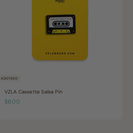
AGOTADO
VZLA Cassette Salsa Pin
$
$8.00
8
.
0