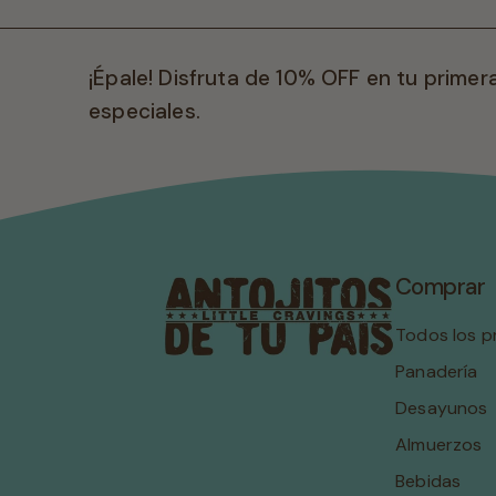
9
9
¡Épale! Disfruta de 10% OFF en tu prime
especiales.
Comprar
Todos los 
Panadería
Desayunos
Almuerzos
Bebidas