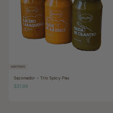
AGOTADO
Sazonador - Trío Spicy Pau
$
$21.99
2
1
.