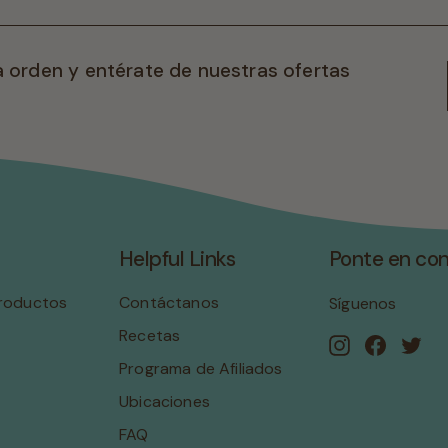
0
0
ra orden y entérate de nuestras ofertas
Helpful Links
Ponte en co
productos
Contáctanos
Síguenos
Recetas
Instagram
Facebo
Twi
Programa de Afiliados
Ubicaciones
FAQ