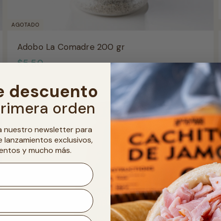
AGOTADO
Adobo La Comadre 200 gr
$
$5.50
5
e descuento
.
primera orden
5
0
a nuestro newsletter para
e lanzamientos exclusivos,
entos y mucho más.
éfono