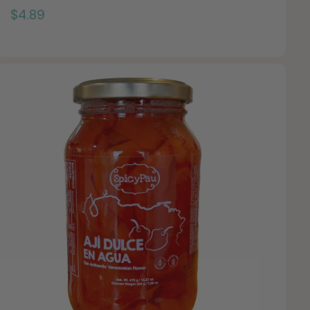
$
$4.89
4
.
8
9