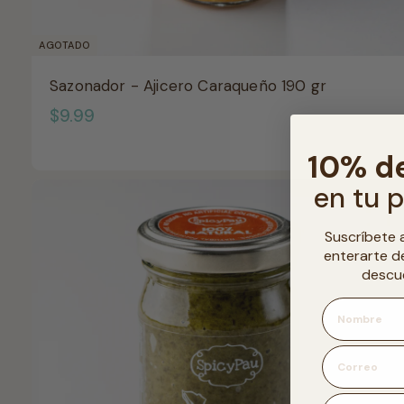
AGOTADO
Sazonador - Ajicero Caraqueño 190 gr
$
$9.99
9
10% d
.
en tu 
9
9
Suscríbete 
e
nterarte d
descu
Nombre
Correo
Número de tel