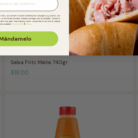
or texts, you consent to receive marketing text messages (e.g. promos, cart
c. at the number provided, including messages sent by autodialer. Consent is
 rates may apply. Msg frequency varies. Unsubscribe at any time by replying
&
.
ere available).
Privacy Policy
Terms
Mándamelo
AGOTADO
Salsa Fritz Maita 740gr
$
$18.00
1
8
.
0
0