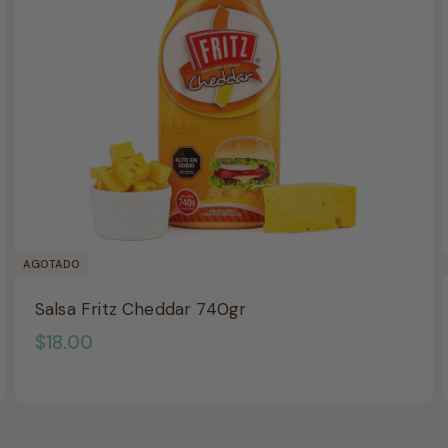
AGOTADO
Salsa Fritz Cheddar 740gr
$
$18.00
1
8
.